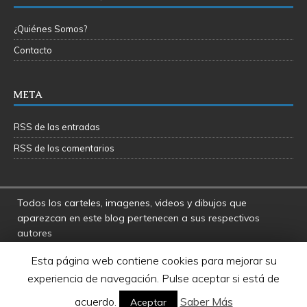
¿Quiénes Somos?
Contacto
META
RSS de las entradas
RSS de los comentarios
Todos los carteles, imagenes, videos y dibujos que
aparezcan en este blog pertenecen a sus respectivos
autores
La Fosa del Rancor y sus administradores no se hacen
Esta página web contiene cookies para mejorar su
responsables por las opiniones manifestadas por los
experiencia de navegación. Pulse aceptar si está de
usuarios y colaboradores de este blog
Star Wars es una marca registrada de Disney - Lucasfilms
acuerdo.
Saber Más
Aceptar