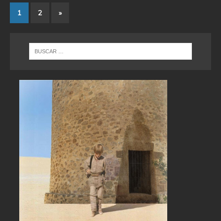
1
2
»