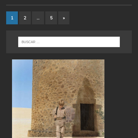
1
2
…
5
»