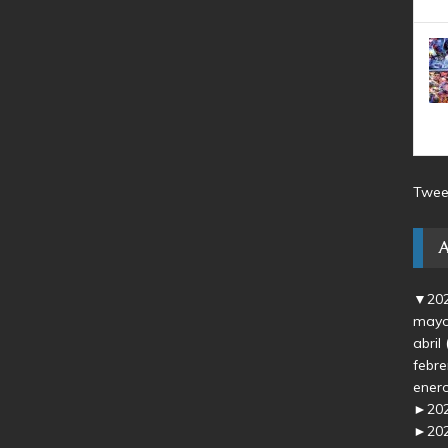
Twee
▼
20
may
abril
febr
ener
►
20
►
20