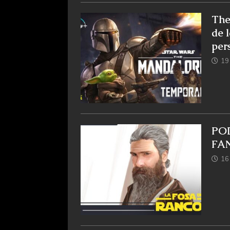
The
de 
per
19 
POD
FA
16 