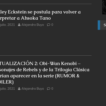
ley Eckstein se postula para volver a
erpretar a Ahsoka Tano
julio, 2021
Alejandro Buyo
0
UALIZACIÓN 2: Obi-Wan Kenobi –
sonajes de Rebels y de la Trilogía Clásica
rían aparecer en la serie (RUMOR &
ILER)
julio, 2021
Alejandro Buyo
0