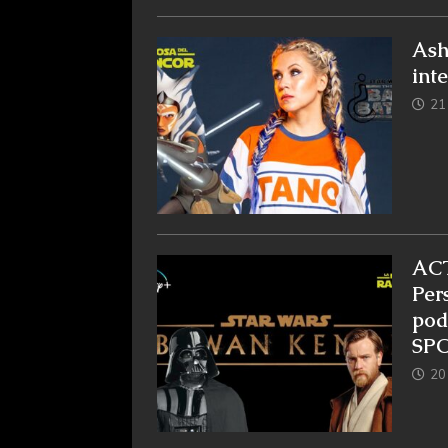
Ash
int
21 
ACT
Per
pod
SPO
20 