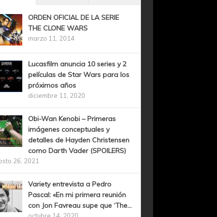
ORDEN OFICIAL DE LA SERIE
THE CLONE WARS
marzo 11, 2014
Lucasfilm anuncia 10 series y 2
películas de Star Wars para los
próximos años
diciembre 11, 2020
Obi-Wan Kenobi – Primeras
imágenes conceptuales y
detalles de Hayden Christensen
como Darth Vader (SPOILERS)
osto 26, 2021
Variety entrevista a Pedro
Pascal: «En mi primera reunión
con Jon Favreau supe que ‘The...
octubre 14, 2020