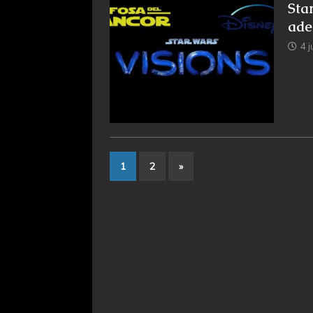
Sta
ade
4 j
1
2
»