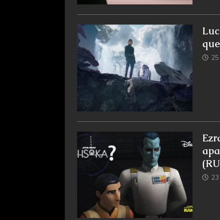
Luc
que
25 
Ezr
apa
(R
23 