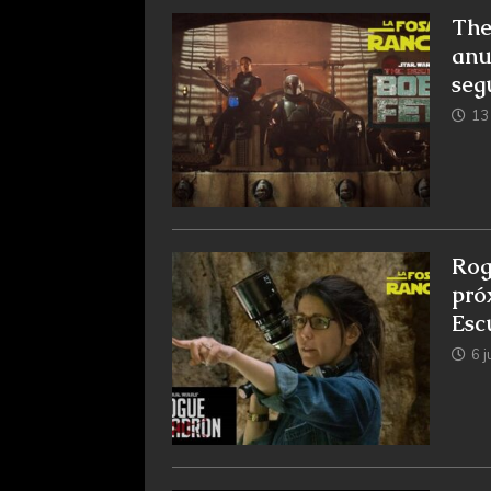
The
anu
seg
13 
Rog
pró
Esc
6 j