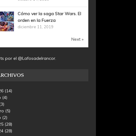
Cómo ver la saga Star Wars. El
orden en la Fuerza
diciembre 11, 2019
Next »
ts por el @Lafosadelrancor.
ARCHIVOS
26
(14)
o
(4)
(3)
ero
(5)
o
(2)
25
(28)
24
(28)