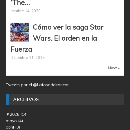
‘The...
octubre 14, 2020
Cómo ver la saga Star
Wars. El orden en la
Fuerza
diciembre 11, 2019
Next »
Tweets por el @Lafosadelrancor.
ARCHIVOS
▼
2026
(14)
mayo
(4)
abril
(3)