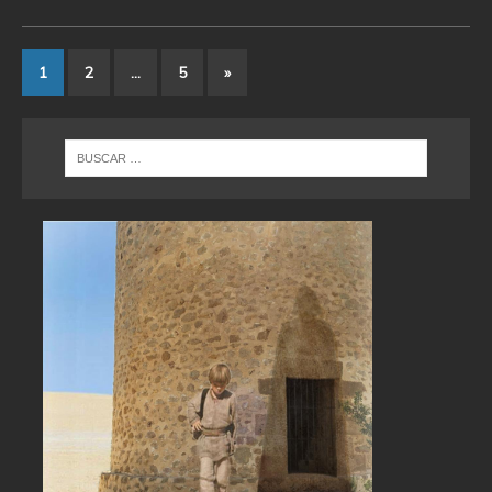
1
2
…
5
»