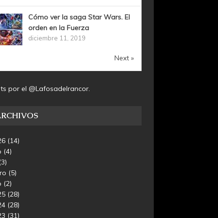
Cómo ver la saga Star Wars. El
orden en la Fuerza
diciembre 11, 2019
Next »
ts por el @Lafosadelrancor.
ARCHIVOS
26
(14)
o
(4)
(3)
ero
(5)
o
(2)
25
(28)
24
(28)
23
(31)