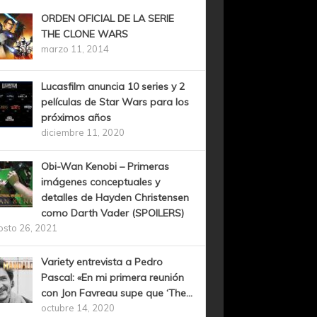
ORDEN OFICIAL DE LA SERIE
THE CLONE WARS
marzo 11, 2014
Lucasfilm anuncia 10 series y 2
películas de Star Wars para los
próximos años
diciembre 11, 2020
Obi-Wan Kenobi – Primeras
imágenes conceptuales y
detalles de Hayden Christensen
como Darth Vader (SPOILERS)
osto 26, 2021
Variety entrevista a Pedro
Pascal: «En mi primera reunión
con Jon Favreau supe que ‘The...
octubre 14, 2020