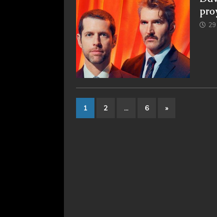
pro
29
1
2
…
6
»