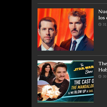
Nue
los
31
The
Hab
30