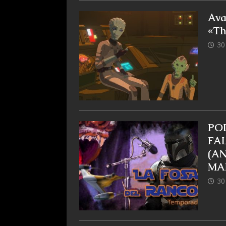
Ava
«Th
30
PO
FA
(AN
MA
30