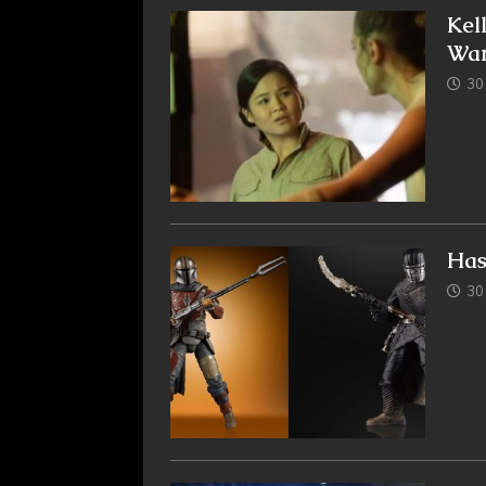
Kel
War
30
Has
30