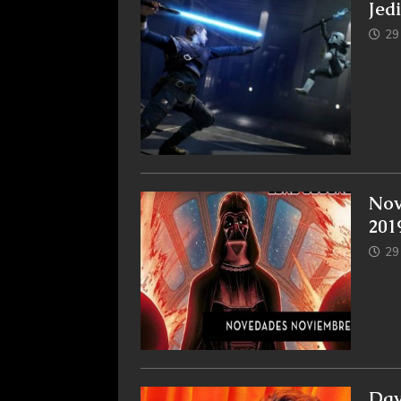
Jed
29
Nov
201
29
Dav