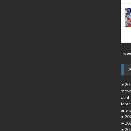
Twee
▼
20
may
abril
febr
ener
►
20
►
20
►
20