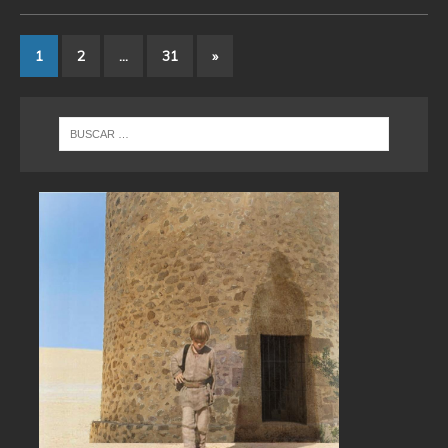
1
2
…
31
»