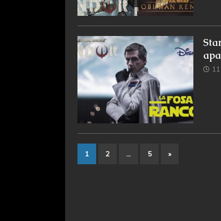
Sta
apa
11
1
2
…
5
»