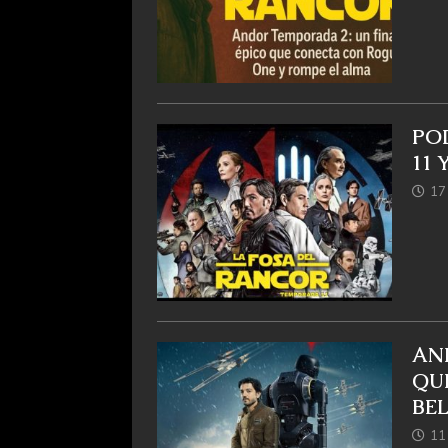
POD
11 
17
AN
QU
BEL
11