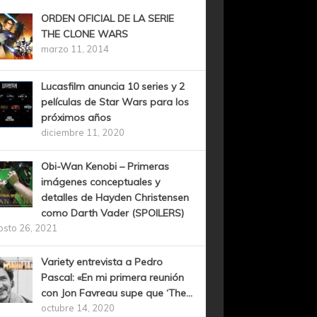
ORDEN OFICIAL DE LA SERIE
THE CLONE WARS
marzo 11, 2014
Lucasfilm anuncia 10 series y 2
películas de Star Wars para los
próximos años
diciembre 11, 2020
Obi-Wan Kenobi – Primeras
imágenes conceptuales y
detalles de Hayden Christensen
como Darth Vader (SPOILERS)
osto 26, 2021
Variety entrevista a Pedro
Pascal: «En mi primera reunión
con Jon Favreau supe que ‘The...
octubre 14, 2020