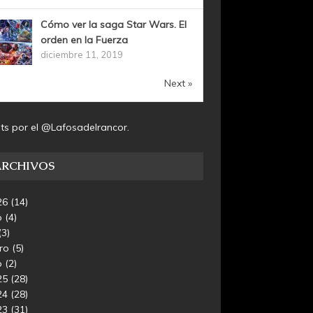
Cómo ver la saga Star Wars. El
orden en la Fuerza
diciembre 11, 2019
Next »
ts por el @Lafosadelrancor.
ARCHIVOS
26
(14)
o
(4)
(3)
ero
(5)
o
(2)
25
(28)
24
(28)
23
(31)