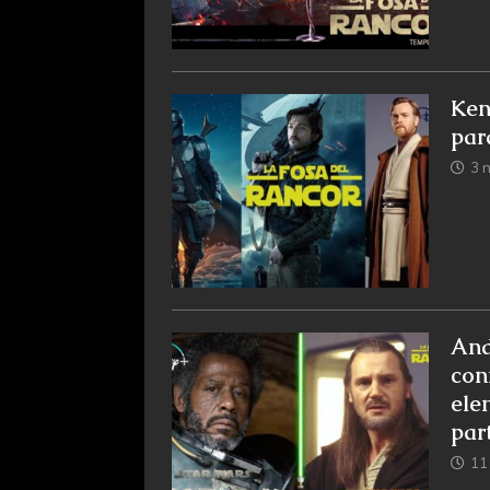
Ken
par
3 
And
con
ele
part
11