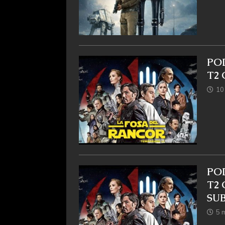
PO
T2 
10
PO
T2 
SU
5 