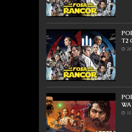
PO
T2 
26 
POD
WAR
15