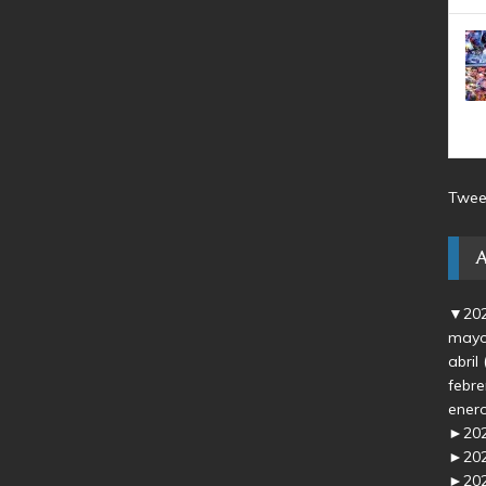
Twee
▼
20
may
abril
febr
ener
►
20
►
20
►
20