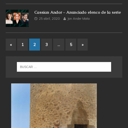
Cassian Andor – Anunciado elenco de la serie
25 abril, 2020
Jon Ander Mata
«
1
2
3
…
5
»