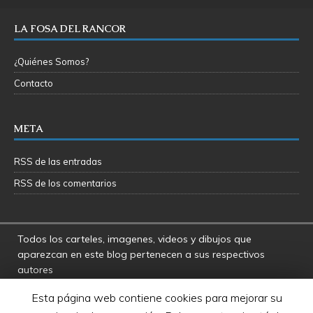
LA FOSA DEL RANCOR
¿Quiénes Somos?
Contacto
META
RSS de las entradas
RSS de los comentarios
Todos los carteles, imagenes, videos y dibujos que
aparezcan en este blog pertenecen a sus respectivos
autores
La Fosa del Rancor y sus administradores no se hacen
Esta página web contiene cookies para mejorar su
responsables por las opiniones manifestadas por los