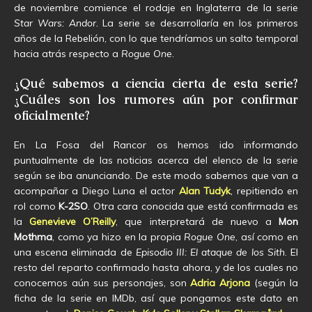
de noviembre comience el rodaje en Inglaterra de la serie
Star Wars: Andor.
La serie se desarrollaría en los primeros
años de la Rebelión, con lo que tendríamos un salto temporal
hacia atrás respecto a
Rogue One
.
¿Qué sabemos a ciencia cierta de esta serie?
¿Cuáles son los rumores aún por confirmar
oficialmente?
En La Fosa del Rancor os hemos ido informando
puntualmente de las noticias acerca del elenco de la serie
según se iba anunciando. De este modo sabemos que van a
acompañar a Diego Luna el actor
Alan Tudyk
, repitiendo en
rol como
K-2SO
. Otra cara conocida que está confirmada es
la
Genevieve O’Reilly
, que interpretará de nuevo a
Mon
Mothma
, como ya hizo en la propia
Rogue One
, así como en
una escena eliminada de
Episodio III: El ataque de los Sith
. El
resto del reparto confirmado hasta ahora, y de los cuales no
conocemos aún sus personajes, son
Adria Arjona
(según la
ficha de la serie en IMDb, así que pongamos este dato en