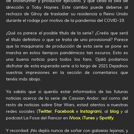
de showrunner y productor ejecutivo, y que ceda la silla de
dirección a Toby Haynes. Este cambio puede deberse al
rechazo de Gilroy de trasladar su residencia a Reino Unido
durante el rodaje por motivo de la pandemia del COVID-19.
¿Qué os parece el posible título de la serie? ¿Creéis que será
el título definitivo o que se trata de uno provisional? Parece
que la maquinaria de producción de esta serie se pone en
marcha en estos tiempos pandémicos tan oscuros. Esto es
una buena noticia para todos los fans. Ojalá podamos
disfrutar de esta esperada serie a lo largo de 2021 Dejadnos
vuestras impresiones en la sección de comentarios que
tenéis más abajo.
Ya sabéis que si queréis estar informados de las futuras
noticias acerca de la serie de Cassian Andor, así como del
resto de noticias sobre Star Wars, estad atentos a nuestras
redes sociales (
Twitter
,
Facebook
e
Instagram
), al
blog
y al
podcast La Fosa del Rancor en
iVoox
,
iTunes
y
Spotify
.
Y recordad: ¡No dejéis nunca de soñar con galaxias lejanas, y