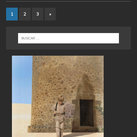
1
2
3
»