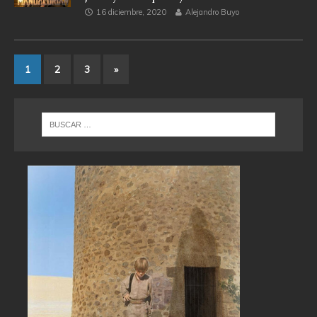
16 diciembre, 2020
Alejandro Buyo
1
2
3
»