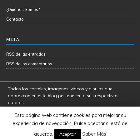
¿Quiénes Somos?
Contacto
META
RSS de las entradas
RSS de los comentarios
Todos los carteles, imagenes, videos y dibujos que
aparezcan en este blog pertenecen a sus respectivos
autores
La Fosa del Rancor y sus administradores no se hacen
Esta página web contiene cookies para mejorar su
responsables por las opiniones manifestadas por los
experiencia de navegación. Pulse aceptar si está de
usuarios y colaboradores de este blog
Star Wars es una marca registrada de Disney - Lucasfilms
acuerdo.
Saber Más
Aceptar
LTD.