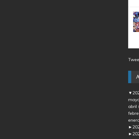
Twee
▼
20
may
abril
febr
ener
►
20
►
20