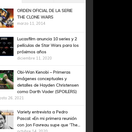
ORDEN OFICIAL DE LA SERIE
THE CLONE WARS
marzo 11, 2014
Lucasfilm anuncia 10 series y 2
películas de Star Wars para los
próximos años
diciembre 11, 2020
Obi-Wan Kenobi – Primeras
imágenes conceptuales y
detalles de Hayden Christensen
como Darth Vader (SPOILERS)
osto 26, 2021
Variety entrevista a Pedro
Pascal: «En mi primera reunión
con Jon Favreau supe que ‘The...
octubre 14, 2020