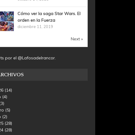
Cómo ver la saga Star Wars. El
orden en la Fuerza
diciembre 11, 2019
Next »
ts por el @Lafosadelrancor.
ARCHIVOS
26
(14)
o
(4)
(3)
ero
(5)
o
(2)
25
(28)
24
(28)