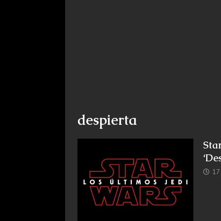
despierta
Sta
‘De
17