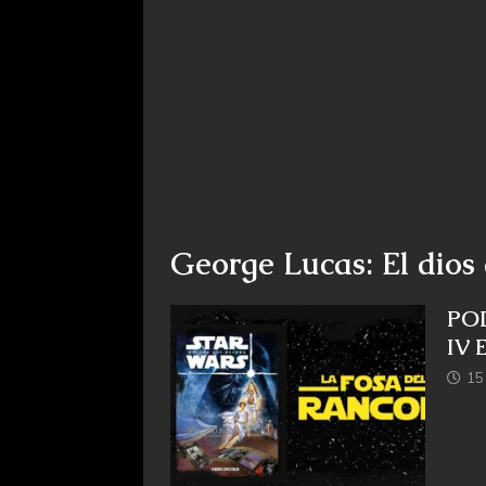
George Lucas: El dios
PO
IV
15