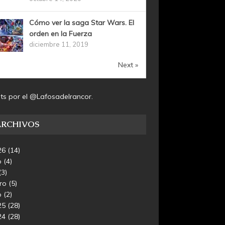
Cómo ver la saga Star Wars. El
orden en la Fuerza
diciembre 11, 2019
Next »
ts por el @Lafosadelrancor.
ARCHIVOS
26
(14)
o
(4)
(3)
ero
(5)
o
(2)
25
(28)
24
(28)