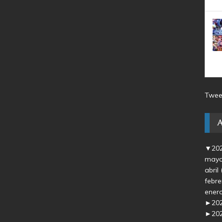
Twee
▼
20
may
abril
febr
ener
►
20
►
20