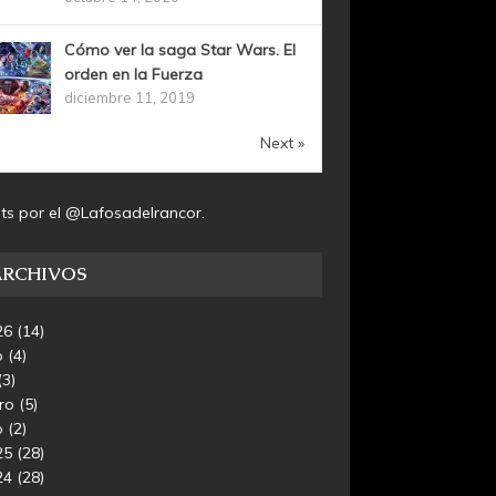
Cómo ver la saga Star Wars. El
orden en la Fuerza
diciembre 11, 2019
Next »
ts por el @Lafosadelrancor.
ARCHIVOS
26
(14)
o
(4)
(3)
ero
(5)
o
(2)
25
(28)
24
(28)