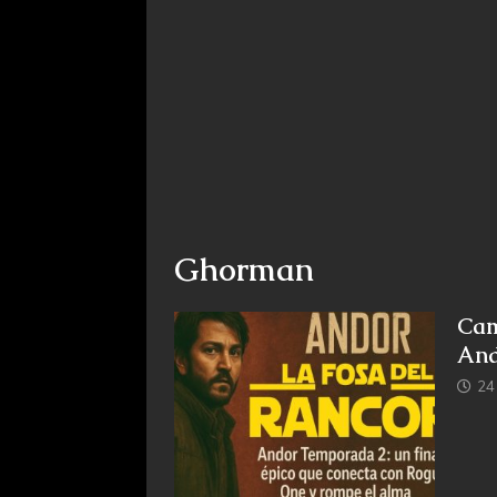
Ghorman
Cam
And
24