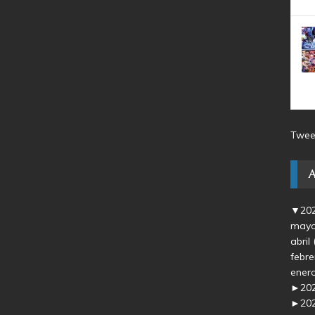
Twee
▼
20
may
abril
febr
ener
►
20
►
20