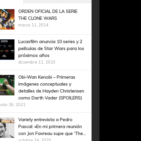
ORDEN OFICIAL DE LA SERIE
THE CLONE WARS
marzo 11, 2014
Lucasfilm anuncia 10 series y 2
películas de Star Wars para los
próximos años
diciembre 11, 2020
Obi-Wan Kenobi – Primeras
imágenes conceptuales y
detalles de Hayden Christensen
como Darth Vader (SPOILERS)
osto 26, 2021
Variety entrevista a Pedro
Pascal: «En mi primera reunión
con Jon Favreau supe que ‘The...
octubre 14, 2020