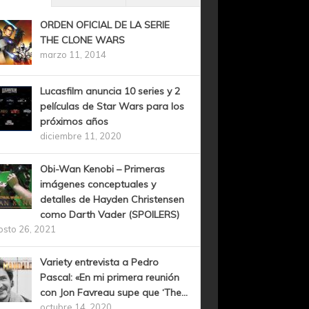
ORDEN OFICIAL DE LA SERIE
THE CLONE WARS
marzo 11, 2014
Lucasfilm anuncia 10 series y 2
películas de Star Wars para los
próximos años
diciembre 11, 2020
Obi-Wan Kenobi – Primeras
imágenes conceptuales y
detalles de Hayden Christensen
como Darth Vader (SPOILERS)
osto 26, 2021
Variety entrevista a Pedro
Pascal: «En mi primera reunión
con Jon Favreau supe que ‘The...
octubre 14, 2020