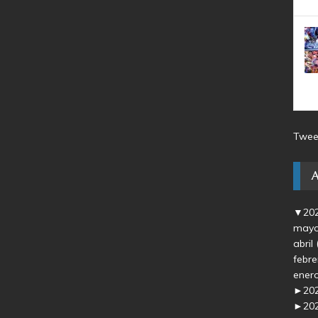
Twee
▼
20
may
abril
febr
ener
►
20
►
20