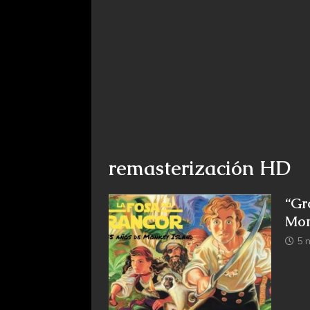
remasterización HD
“Gr
Mon
5 