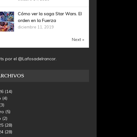
Cómo ver la saga Star Wars. El
orden en la Fuerza
diciembre 11, 2019
Next »
ts por el @Lafosadelrancor.
ARCHIVOS
26
(14)
o
(4)
(3)
ero
(5)
o
(2)
25
(28)
24
(28)