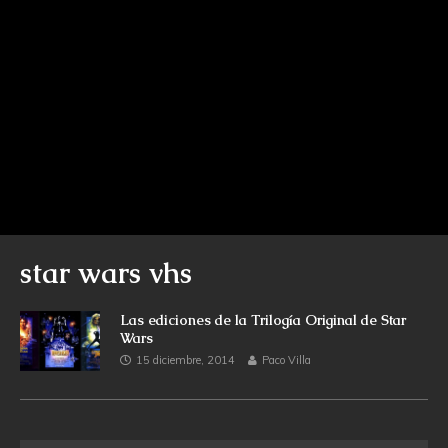
star wars vhs
Las ediciones de la Trilogía Original de Star
Wars
15 diciembre, 2014
Paco Villa