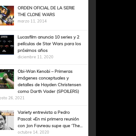
ORDEN OFICIAL DE LA SERIE
THE CLONE WARS
marzo 11, 2014
Lucasfilm anuncia 10 series y 2
películas de Star Wars para los
próximos años
diciembre 11, 2020
Obi-Wan Kenobi – Primeras
imágenes conceptuales y
detalles de Hayden Christensen
como Darth Vader (SPOILERS)
osto 26, 2021
Variety entrevista a Pedro
Pascal: «En mi primera reunión
con Jon Favreau supe que ‘The...
octubre 14, 2020