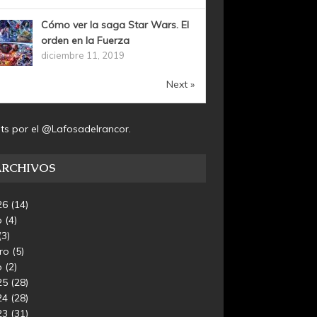
Cómo ver la saga Star Wars. El
orden en la Fuerza
diciembre 11, 2019
Next »
ts por el @Lafosadelrancor.
ARCHIVOS
26
(14)
o
(4)
(3)
ero
(5)
o
(2)
25
(28)
24
(28)
23
(31)