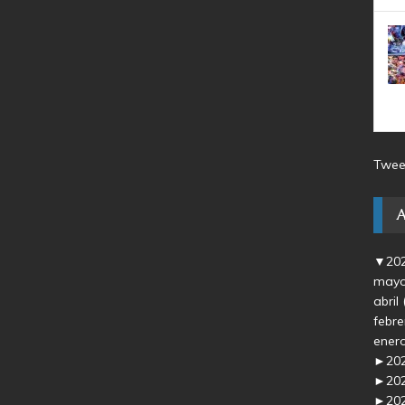
Twee
▼
20
may
abril
febr
ener
►
20
►
20
►
20