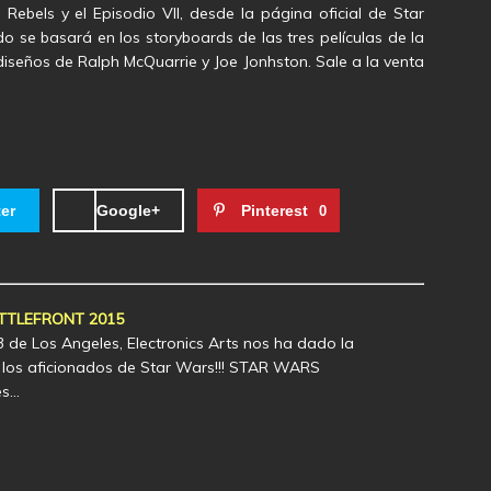
ebels y el Episodio VII, desde la página oficial de Star
o se basará en los storyboards de las tres películas de la
 diseños de Ralph McQuarrie y Joe Jonhston. Sale a la venta
ter
Google+
Pinterest
0
TTLEFRONT 2015
3 de Los Angeles, Electronics Arts nos ha dado la
 los aficionados de Star Wars!!! STAR WARS
es…