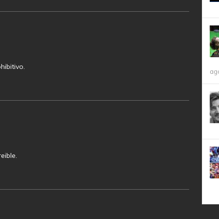
ibitivo.
ag
eible.