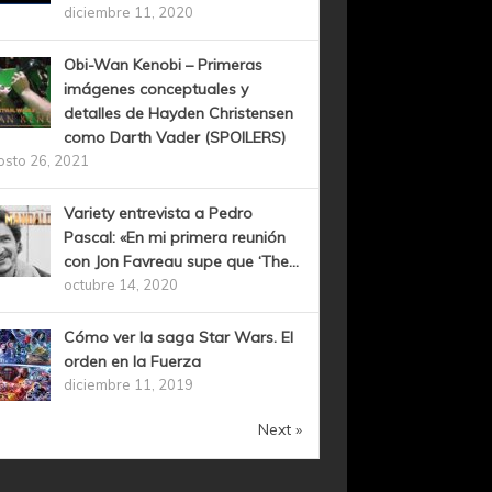
diciembre 11, 2020
Obi-Wan Kenobi – Primeras
imágenes conceptuales y
detalles de Hayden Christensen
como Darth Vader (SPOILERS)
osto 26, 2021
Variety entrevista a Pedro
Pascal: «En mi primera reunión
con Jon Favreau supe que ‘The...
octubre 14, 2020
Cómo ver la saga Star Wars. El
orden en la Fuerza
diciembre 11, 2019
Next »