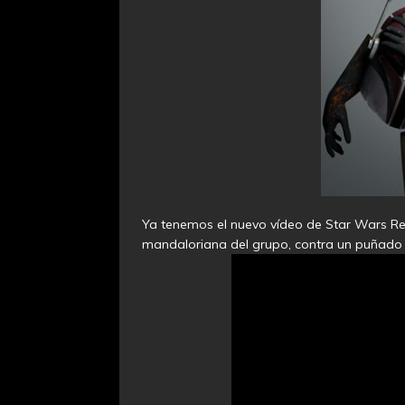
Ya tenemos el nuevo vídeo de Star Wars Reb
mandaloriana del grupo, contra un puñado 