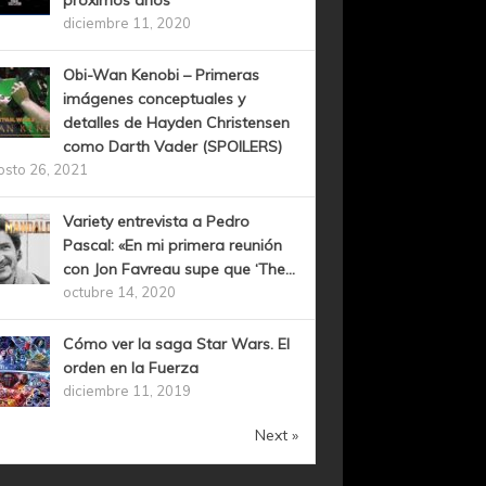
próximos años
diciembre 11, 2020
Obi-Wan Kenobi – Primeras
imágenes conceptuales y
detalles de Hayden Christensen
como Darth Vader (SPOILERS)
osto 26, 2021
Variety entrevista a Pedro
Pascal: «En mi primera reunión
con Jon Favreau supe que ‘The...
octubre 14, 2020
Cómo ver la saga Star Wars. El
orden en la Fuerza
diciembre 11, 2019
Next »