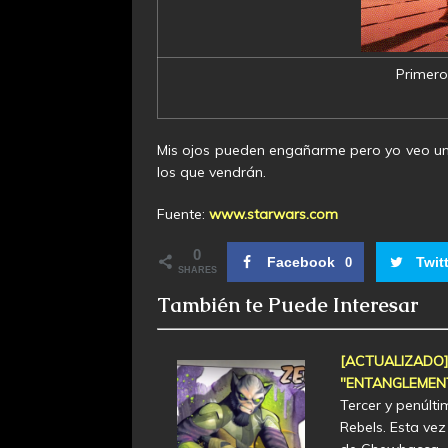
Primero
Mis ojos pueden engañarme pero yo veo un
los que vendrán.
Fuente:
www.starwars.com
0
Facebook
Twit
0
SHARES
También te Puede Interesar
[ACTUALIZADO
"ENTANGLEMEN
Tercer y penúlt
Rebels. Esta vez