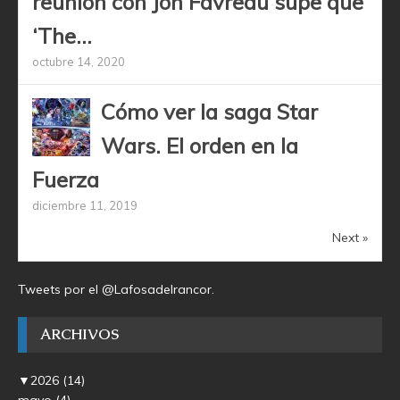
reunión con Jon Favreau supe que
‘The...
octubre 14, 2020
Cómo ver la saga Star
Wars. El orden en la
Fuerza
diciembre 11, 2019
Next »
Tweets por el @Lafosadelrancor.
ARCHIVOS
▼
2026
(14)
mayo
(4)