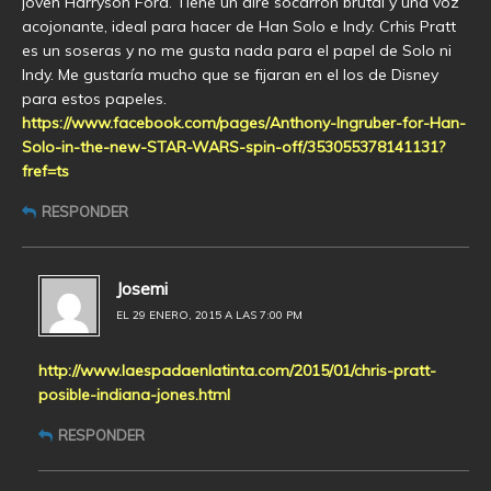
joven Harryson Ford. Tiene un aire socarrón brutal y una voz
acojonante, ideal para hacer de Han Solo e Indy. Crhis Pratt
es un soseras y no me gusta nada para el papel de Solo ni
Indy. Me gustaría mucho que se fijaran en el los de Disney
para estos papeles.
https://www.facebook.com/pages/Anthony-Ingruber-for-Han-
Solo-in-the-new-STAR-WARS-spin-off/353055378141131?
fref=ts
RESPONDER
Josemi
EL 29 ENERO, 2015 A LAS 7:00 PM
http://www.laespadaenlatinta.com/2015/01/chris-pratt-
posible-indiana-jones.html
RESPONDER