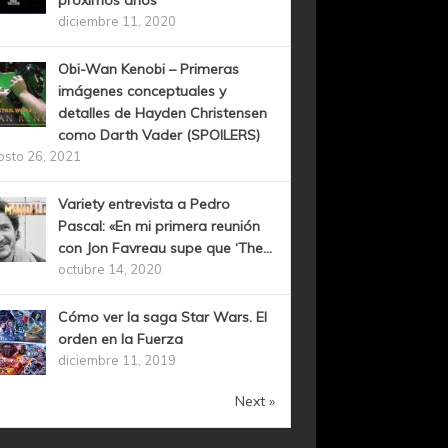
próximos años
diciembre 11, 2020
Obi-Wan Kenobi – Primeras
imágenes conceptuales y
detalles de Hayden Christensen
como Darth Vader (SPOILERS)
osto 26, 2021
Variety entrevista a Pedro
Pascal: «En mi primera reunión
con Jon Favreau supe que ‘The...
octubre 14, 2020
Cómo ver la saga Star Wars. El
orden en la Fuerza
diciembre 11, 2019
Next »