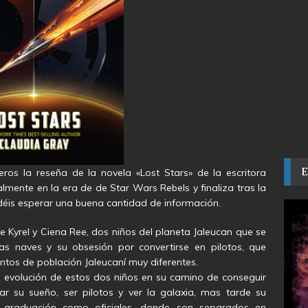
ros la reseña de la novela «Lost Stars» de la escritora
mente en la era de de Star Wars Rebels y finaliza tras la
odéis esperar una buena cantidad de información.
 Kyrel y Ciena Ree, dos niños del planeta Jaleucan que se
s naves y su obsesión por convertirse en pilotos, que
tos de población Jaleucaní muy diferentes.
a evolución de estos dos niños en su camino de conseguir
ar su sueño, ser pilotos y ver la galaxia, mas tarde su
u graduación como oficiales, donde son separados en