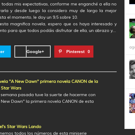
go todas mis expectativas, conforme me enganché a ella no
arla y desde luego la considero muy de largo la mejor
ta el momento, le doy un 9,5 sobre 10.
esta magnifica novela, espero que os haya interesado y
to para que todos podáis disfrutar de ella, un abrazo y….
ag
ter
Google+
Pinterest
0
ovela "A New Dawn" primera novela CANON de la
 Star Wars
a semana pasada tuve la suerte de hacerme con
A New Dawn" la primera novela CANON de esta
l's Star Wars Lando
nemos todos los números de esta miniserie