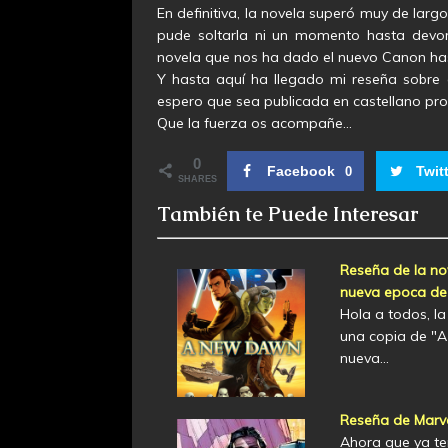
En definitiva, la novela superó muy de lar
pude soltarla ni un momento hasta devor
novela que nos ha dado el nuevo Canon has
Y hasta aquí ha llegado mi reseña sobre 
espero que sea publicada en castellano pron
Que la fuerza os acompañe…
0
Facebook
Twit
0
SHARES
También te Puede Interesar
Reseña de la n
nueva epoca de
Hola a todos, l
una copia de "
nueva…
Reseña de Marve
Ahora que ya te