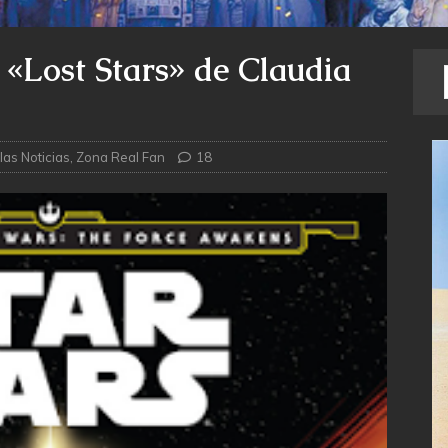
 «Lost Stars» de Claudia
las Noticias
,
Zona Real Fan
18