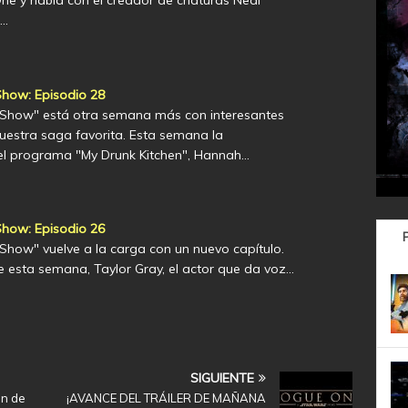
ne y habla con el creador de criaturas Neal
n…
how: Episodio 28
 Show" está otra semana más con interesantes
estra saga favorita. Esta semana la
l programa "My Drunk Kitchen", Hannah…
how: Episodio 26
Show" vuelve a la carga con un nuevo capítulo.
e esta semana, Taylor Gray, el actor que da voz…
SIGUIENTE
n de
¡AVANCE DEL TRÁILER DE MAÑANA