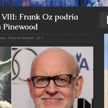
II: Frank Oz podría
os Pinewood
culas
,
Todas las Noticias
7