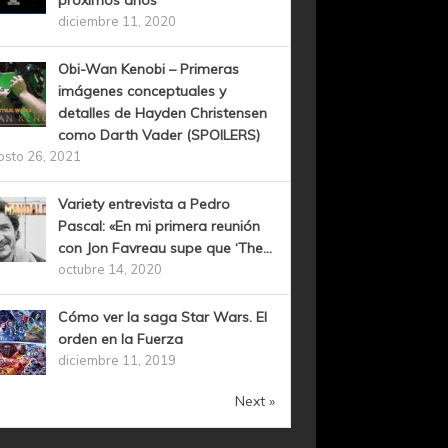
próximos años
diciembre 11, 2020
Obi-Wan Kenobi – Primeras
imágenes conceptuales y
detalles de Hayden Christensen
como Darth Vader (SPOILERS)
osto 26, 2021
Variety entrevista a Pedro
Pascal: «En mi primera reunión
con Jon Favreau supe que ‘The...
octubre 14, 2020
Cómo ver la saga Star Wars. El
orden en la Fuerza
diciembre 11, 2019
Next »