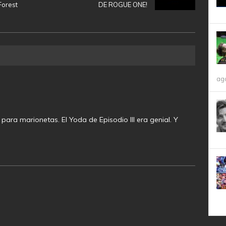
Forest
DE ROGUE ONE!
ag
ara marionetas. El Yoda de Episodio III era genial. Y