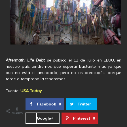
Aftermath: Life Debt
se publica el 12 de Julio en EEUU, en
nuestro país tendremos que esperar bastante más ya que
aun no está ni anunciada, pero no os preocupéis porque
tarde o temprano la tendremos.
Fuente:
USA Today
Facebook
Twitter
0
0
SHARES
Google+
Pinterest
0