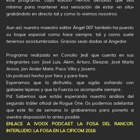
este programa, cuya edición hemos decidido que sea
mínima para mantener esa sensación de estar «in situ»
grabándolo en directo tal y como lo vivimos nosotros.
Aun así, nuestro maestro editor Ángel 007 también ha puesto
su toque especial como hace siempre, tal y como suele
tenernos acostumbrados. Gracias sean dadas al Angedor.
Programa realizado en Concilio Jedi que cuenta en sus
integrantes con: José Luis, Akim, Arturo, Eleazar, José María
Arosa, Jon Ander Mata, Paco Villa y Josemi.
Un podcast hecho por fans y para fans.
Esperamos que lo disfrutéis, que sigáis soñando con
galaxias lejanas y que la Fuerza os acompañe siempre.
Pd: Sabemos que estáis esperando nuestro análisis del
segundo tráiler oficial de Rogue One. Os podemos adelantar
que este fin de semana lo grabaremos para ponerlo a
vuestra disposición lo antes posible.
ENLACE A IVOOX PODCAST LA FOSA DEL RANCOR.
INTERLUDIO: LA FOSA EN LA CIFICOM 2016.