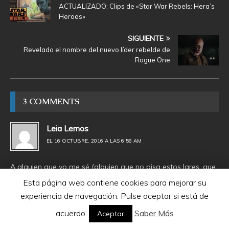
ACTUALIZADO: Clips de «Star War Rebels: Hera’s
Heroes»
SIGUIENTE
Revelado el nombre del nuevo líder rebelde de
Rogue One
3 COMMENTS
Leia Lemos
EL 16 OCTUBRE, 2016 A LAS 6:58 AM
A alguien que yo me sé (alguien que no pisa estos lares, que
nadie se de por aludido) le va a dar un patatús cuando
Esta página web contiene cookies para mejorar su
escuche que Pedro Tena está casi confirmado como voz de
experiencia de navegación. Pulse aceptar si está de
Vader. A mí me encanta que se respete la asociación. Ya lo
dobla en Rebels y en Battlefront.
acuerdo.
Saber Más
Aceptar