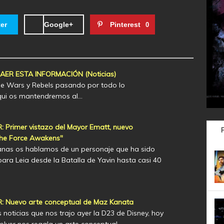
ter
Google+
Pinterest
0
R ESTA INFORMACIÓN (Noticias)
lone Wars y Rebels pasando por todo lo
Aqui os mantendremos al…
Primer vistazo del Mayor Ematt, nuevo
The Force Awakens"
nas os hablamos de un personaje que ha sido
ara Leia desde la Batalla de Yavin hasta casi 40
 Nuevo arte conceptual de Maz Kanata
 noticias que nos trajo ayer la D23 de Disney, hoy
olver nos regala un arte conceptual