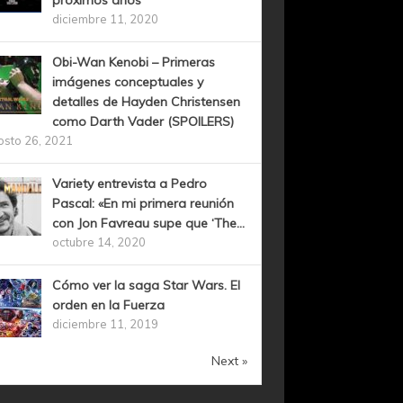
próximos años
diciembre 11, 2020
Obi-Wan Kenobi – Primeras
imágenes conceptuales y
detalles de Hayden Christensen
como Darth Vader (SPOILERS)
osto 26, 2021
Variety entrevista a Pedro
Pascal: «En mi primera reunión
con Jon Favreau supe que ‘The...
octubre 14, 2020
Cómo ver la saga Star Wars. El
orden en la Fuerza
diciembre 11, 2019
Next »