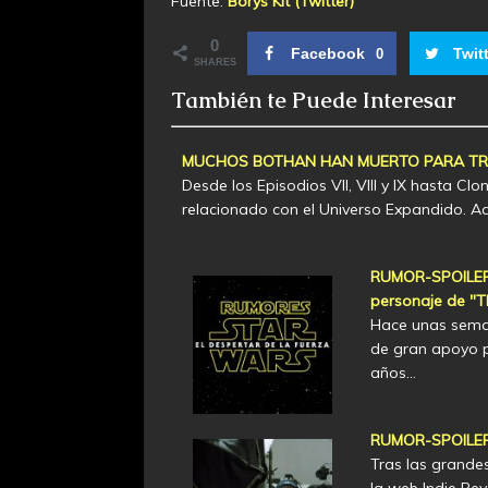
Fuente:
Borys Kit (Twitter)
0
Facebook
Twit
0
SHARES
También te Puede Interesar
MUCHOS BOTHAN HAN MUERTO PARA TRAE
Desde los Episodios VII, VIII y IX hasta C
relacionado con el Universo Expandido. 
RUMOR-SPOILER: 
personaje de "
Hace unas sema
de gran apoyo p
años…
RUMOR-SPOILER:
Tras las grandes
la web Indie Rev