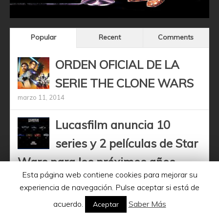
Popular
Recent
Comments
ORDEN OFICIAL DE LA
SERIE THE CLONE WARS
marzo 11, 2014
Lucasfilm anuncia 10
series y 2 películas de Star
Wars para los próximos años
Esta página web contiene cookies para mejorar su
diciembre 11, 2020
experiencia de navegación. Pulse aceptar si está de
Obi-Wan Kenobi –
acuerdo.
Saber Más
Aceptar