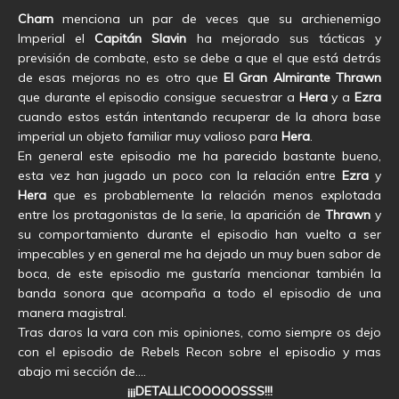
Cham
menciona un par de veces que su archienemigo
Imperial el
Capitán Slavin
ha mejorado sus tácticas y
previsión de combate, esto se debe a que el que está detrás
de esas mejoras no es otro que
El Gran Almirante Thrawn
que durante el episodio consigue secuestrar a
Hera
y a
Ezra
cuando estos están intentando recuperar de la ahora base
imperial un objeto familiar muy valioso para
Hera
.
En general este episodio me ha parecido bastante bueno,
esta vez han jugado un poco con la relación entre
Ezra
y
Hera
que es probablemente la relación menos explotada
entre los protagonistas de la serie, la aparición de
Thrawn
y
su comportamiento durante el episodio han vuelto a ser
impecables y en general me ha dejado un muy buen sabor de
boca, de este episodio me gustaría mencionar también la
banda sonora que acompaña a todo el episodio de una
manera magistral.
Tras daros la vara con mis opiniones, como siempre os dejo
con el episodio de Rebels Recon sobre el episodio y mas
abajo mi sección de….
¡¡¡DETALLICOOOOOSSS!!!