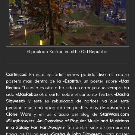
El poblado Kalikori en «The Old Republic».
Cartelicos:
En este episodio hemos podido discernir cuatro
posters mas dentro de la
«Espíritu»
un poster sobre
«Max
Reebo»
El cual o es otro o ha sido un error ya que siempre ha
sido
«MaxRebo»
otro cartel sobre el cantante Twi’Lek
«Dasha
Sigweed»
y este es rebuscado de narices, ya que este
personaje solo ha aparecido en posters muy de pasada en
Clone Wars
y en un articulo del blog de
StarWars.com
«
Slugthrowers: An Overview of Popular Music and Musicians
in a Galaxy Far, Far Away»
este nombre vine de una broma
hacia los DJ Ingleses
«Sasha & John Digweed»
otro poster