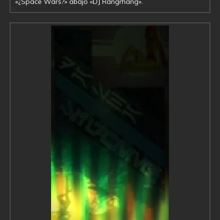
«¿Space Wars?» abajo «DJ Rangrhang».