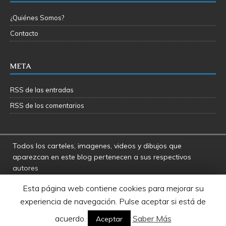
¿Quiénes Somos?
Contacto
META
RSS de las entradas
RSS de los comentarios
Todos los carteles, imagenes, videos y dibujos que
aparezcan en este blog pertenecen a sus respectivos
autores
La Fosa del Rancor y sus administradores no se hacen
Esta página web contiene cookies para mejorar su
responsables por las opiniones manifestadas por los
experiencia de navegación. Pulse aceptar si está de
usuarios y colaboradores de este blog
Star Wars es una marca registrada de Disney - Lucasfilms
acuerdo.
Saber Más
Aceptar
LTD.