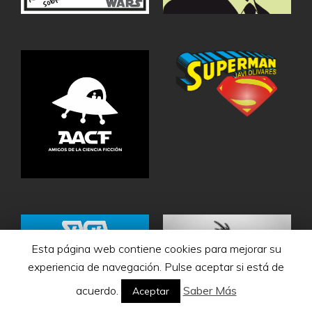
Esta página web contiene cookies para mejorar su
experiencia de navegación. Pulse aceptar si está de
acuerdo.
Saber Más
Aceptar