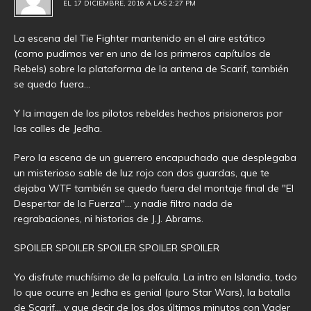
EL 17 DICIEMBRE, 2016 A LAS 2:27 PM
La escena del Tie Fighter mantenido en el aire estático
(como pudimos ver en uno de los primeros capítulos de
Rebels) sobre la plataforma de la antena de Scarif, también
se quedo fuera…
Y la imagen de los pilotos rebeldes hechos prisioneros por
las calles de Jedha.
Pero la escena de un guerrero encapuchado que desplegaba
un misterioso sable de luz rojo con dos guardas, que te
dejaba WTF también se quedo fuera del montaje final de "El
Despertar de la Fuerza"… y nadie filtro nada de
regrabaciones, ni historias de J.J. Abrams.
SPOILER SPOILER SPOILER SPOILER SPOILER
Yo disfrute muchísimo de la película. La intro en Islandia, todo
lo que ocurre en Jedha es genial (puro Star Wars), la batalla
de Scarif… y que decir de los dos últimos minutos con Vader