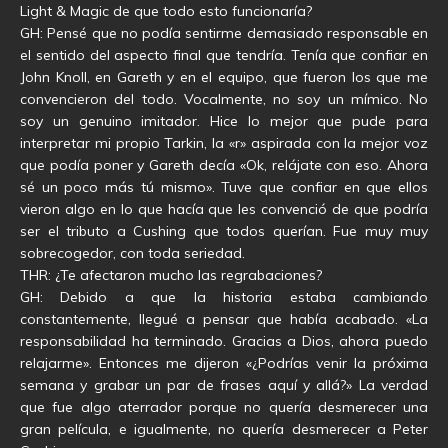
Light & Magic de que todo esto funcionaría?
GH: Pensé que no podía sentirme demasiado responsable en
el sentido del aspecto final que tendría. Tenía que confiar en
John Knoll, en Gareth y en el equipo, que fueron los que me
convencieron del todo. Vocalmente, no soy un mímico. No
soy un genuino imitador. Hice lo mejor que pude para
interpretar mi propio Tarkin, la «r» aspirada con la mejor voz
que podía poner y Gareth decía «Ok, relájate con eso. Ahora
sé un poco más tú mismo». Tuve que confiar en que ellos
vieron algo en lo que hacía que les convenció de que podría
ser el tributo a Cushing que todos querían. Fue muy muy
sobrecogedor, con toda seriedad.
THR: ¿Te afectaron mucho las regrabaciones?
GH: Debido a que la historia estaba cambiando
constantemente, llegué a pensar que había acabado. «La
responsabilidad ha terminado. Gracias a Dios, ahora puedo
relajarme». Entonces me dijeron «¿Podrías venir la próxima
semana y grabar un par de frases aquí y allá?» La verdad
que fue algo aterrador porque no quería desmerecer una
gran película, e igualmente, no quería desmerecer a Peter