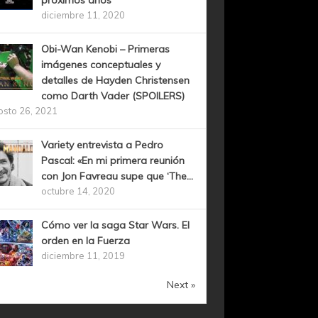
próximos años
diciembre 11, 2020
Obi-Wan Kenobi – Primeras
imágenes conceptuales y
detalles de Hayden Christensen
como Darth Vader (SPOILERS)
osto 26, 2021
Variety entrevista a Pedro
Pascal: «En mi primera reunión
con Jon Favreau supe que ‘The...
octubre 14, 2020
Cómo ver la saga Star Wars. El
orden en la Fuerza
diciembre 11, 2019
Next »