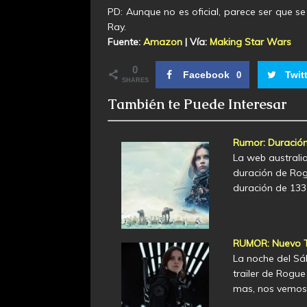
PD: Aunque no es oficial, parece ser que se
Ray.
Fuente:
Amazon
|
Vía:
Making Star Wars
0
Facebook
Twit
0
SHARES
También te Puede Interesar
Rumor: Duració
La web australi
duración de Rog
duración de 133
RUMOR: Nuevo T
La noche del Sá
trailer de Rogue
mas, nos vemos