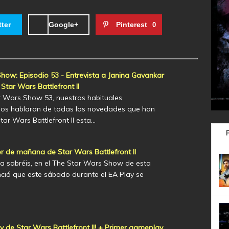
tter
Google+
Pinterest
0
how: Episodio 53 - Entrevista a Janina Gavankar
tar Wars Battlefront II
r Wars Show 53, nuestros habituales
os hablaran de todas las novedades que han
tar Wars Battlefront II esta…
er de mañana de Star Wars Battlefront II
sabréis, en el The Star Wars Show de esta
ió que este sábado durante el EA Play se
y de Star Wars Battlefront II! + Primer gameplay