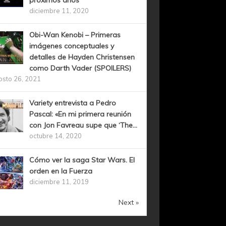
próximos años
diciembre 11, 2020
Obi-Wan Kenobi – Primeras
imágenes conceptuales y
detalles de Hayden Christensen
como Darth Vader (SPOILERS)
osto 26, 2021
Variety entrevista a Pedro
Pascal: «En mi primera reunión
con Jon Favreau supe que ‘The...
octubre 14, 2020
Cómo ver la saga Star Wars. El
orden en la Fuerza
diciembre 11, 2019
Next »