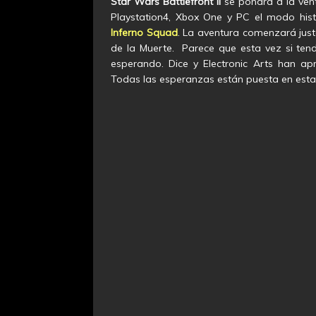
Star Wars Battlefront II
se pondra a la ven
Playstation4, Xbox One y PC el modo his
Inferno Squad
. La aventura comenzará just
de la Muerte. Parece que esta vez si te
esperando. Dice y Electronic Arts han apr
Todas las esperanzas están puesta en est