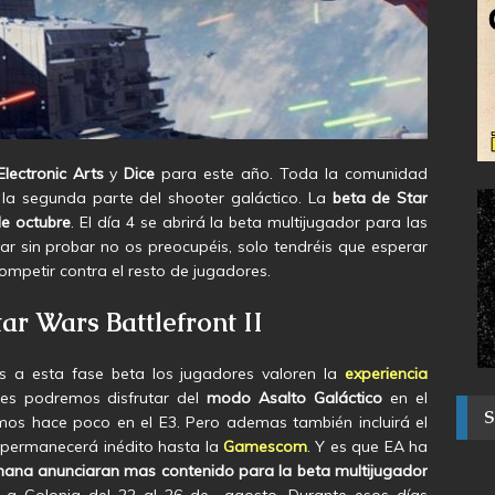
Electronic Arts
y
Dice
para este año. Toda la comunidad
 la segunda parte del shooter galáctico. La
beta de Star
de octubre
. El día 4 se abrirá la beta multijugador para las
var sin probar no os preocupéis, solo tendréis que esperar
ompetir contra el resto de jugadores.
ar Wars Battlefront II
as a esta fase beta los jugadores valoren la
experiencia
res podremos disfrutar del
modo Asalto
Galáctico
en el
os hace poco en el E3. Pero ademas también incluirá el
permanecerá inédito hasta la
Gamescom
. Y es que EA ha
mana anunciaran mas contenido para la beta multijugador
s a Colonia del 22 al 26 de agosto. Durante esos días