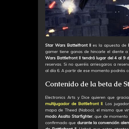
Star Wars Battelfront II
es la apuesta de
gamer tiene ganas de hincarle el diente a
Wars Battlefront II tendrá lugar del 4 al 9 
reservas. Si no queréis arriesgaros a reser
al día 6. A partir de ese momento podréis c
Contenido de la beta de St
Electronics Arts y Dice quieren que graci
multijugador de Battlefront II
. Los jugado
mapa de Theed (Naboo), el mismo que vim
modo Asalto Starfighter
, que de momento 
confirmado que
durante la convención ale
de Battlefront II
. Habrá que estar atento