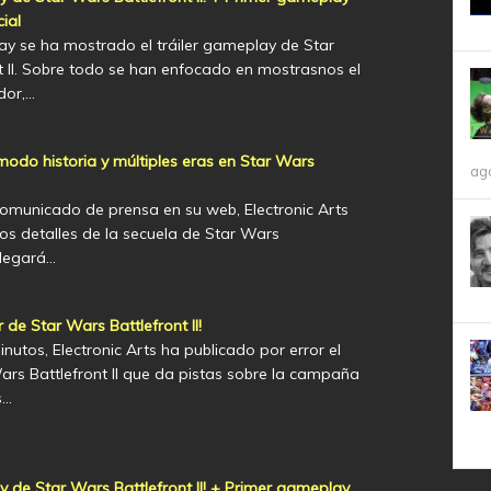
ial
ay se ha mostrado el tráiler gameplay de Star
t II. Sobre todo se han enfocado en mostrasnos el
dor,…
modo historia y múltiples eras en Star Wars
ag
comunicado de prensa en su web, Electronic Arts
os detalles de la secuela de Star Wars
llegará…
er de Star Wars Battlefront II!
utos, Electronic Arts ha publicado por error el
Wars Battlefront II que da pistas sobre la campaña
s…
y de Star Wars Battlefront II! + Primer gameplay