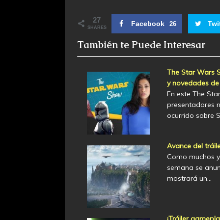
27
Facebook
Twi
26
SHARES
También te Puede Interesar
The Star Wars S
y novedades de S
En este The Sta
presentadores n
ocurrido sobre S
Avance del tráil
Como muchos ya 
semana se anunc
mostrará un…
¡Tráiler gamepla