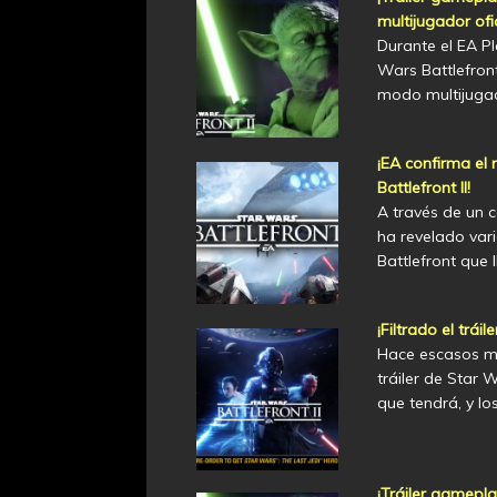
multijugador ofic
Durante el EA Pl
Wars Battlefron
modo multijuga
¡EA confirma el 
Battlefront II!
A través de un 
ha revelado vari
Battlefront que 
¡Filtrado el tráil
Hace escasos min
tráiler de Star 
que tendrá, y lo
¡Tráiler gamepla