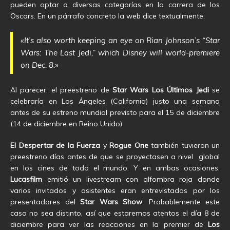
pueden optar a diversas categorías en la carrera de los
Oscars. En un párrafo concreto la web dice textualmente:
«It’s also worth keeping an eye on Rian Johnson’s “Star
Wars: The Last Jedi,” which Disney will world-premiere
on Dec. 8.»
Al parecer, el preestreno de
Star Wars Los Últimos Jedi
se
celebraría en Los Ángeles (California) justo una semana
antes de su estreno mundial previsto para el 15 de diciembre
(14 de diciembre en Reino Unido).
El Despertar de la Fuerza
y
Rogue One
también tuvieron un
preestreno días antes de que se proyectasen a nivel global
en los cines de todo el mundo. Y en ambas ocasiones,
Lucasfilm
emitió un livestream con alfombra roja donde
varios invitados y asistentes eran entrevistados por los
presentadores del
Star Wars Show
. Probablemente este
caso no sea distinto, así que estaremos atentos el día 8 de
diciembre para ver las reacciones en la premier de
Los