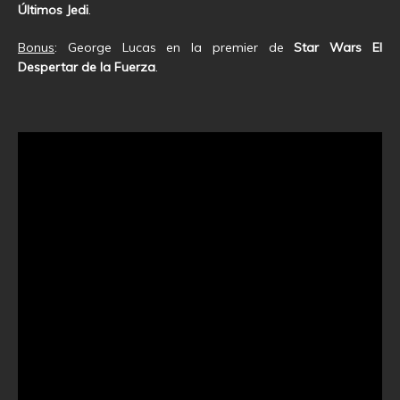
Últimos Jedi
.
Bonus
: George Lucas en la premier de
Star Wars El
Despertar de la Fuerza
.