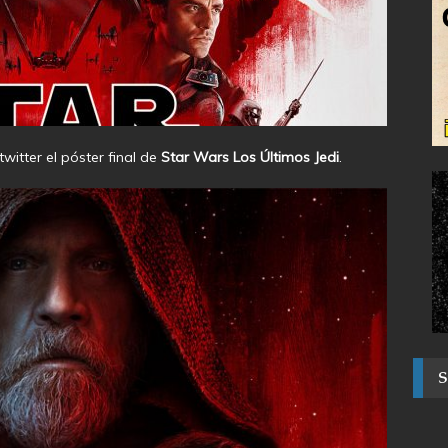
witter el póster final de
Star Wars Los Últimos Jedi
.