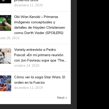
próximos años
diciembre 11, 2020
Obi-Wan Kenobi – Primeras
imágenes conceptuales y
detalles de Hayden Christensen
como Darth Vader (SPOILERS)
osto 26, 2021
Variety entrevista a Pedro
Pascal: «En mi primera reunión
con Jon Favreau supe que ‘The...
octubre 14, 2020
Cómo ver la saga Star Wars. El
orden en la Fuerza
diciembre 11, 2019
Next »