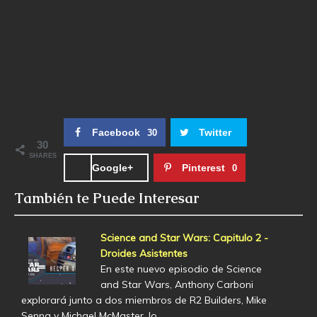
Facebook
Twitter
30
30
SHARES
Google+
Pinterest
0
También te Puede Interesar
Science and Star Wars: Capitulo 2 -
Droides Asistentes
En este nuevo episodio de Science
and Star Wars, Anthony Carboni
explorará junto a dos miembros de R2 Builders, Mike
Senna y Michael McMaster, lo…