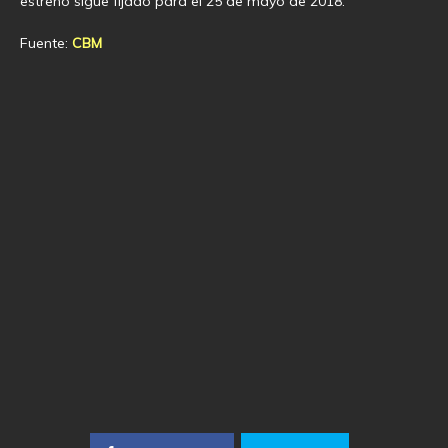
estreno sigue fijado para el 25 de mayo de 2018.
Fuente:
CBM