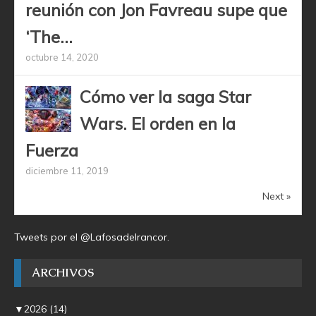
reunión con Jon Favreau supe que
‘The...
octubre 14, 2020
Cómo ver la saga Star
Wars. El orden en la
Fuerza
diciembre 11, 2019
Next »
Tweets por el @Lafosadelrancor.
ARCHIVOS
▼
2026
(14)