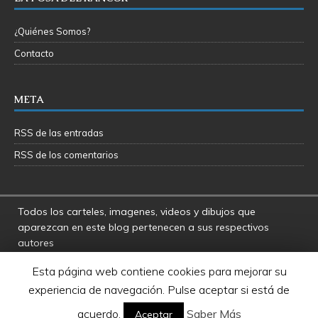
¿Quiénes Somos?
Contacto
META
RSS de las entradas
RSS de los comentarios
Todos los carteles, imagenes, videos y dibujos que
aparezcan en este blog pertenecen a sus respectivos
autores
La Fosa del Rancor y sus administradores no se hacen
Esta página web contiene cookies para mejorar su
responsables por las opiniones manifestadas por los
experiencia de navegación. Pulse aceptar si está de
usuarios y colaboradores de este blog
Star Wars es una marca registrada de Disney - Lucasfilms
acuerdo.
Saber Más
Aceptar