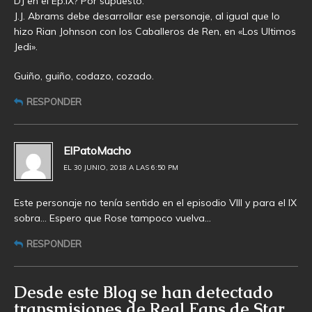
DJ en el Ep.IX? Por supuesto.
J.J. Abrams debe desarrollar ese personaje, al igual que lo
hizo Rian Johnson con los Caballeros de Ren, en «Los Ultimos
Jedi».
Guiño, guiño, codazo, cozado.
RESPONDER
ElPatoMacho
EL 30 JUNIO, 2018 A LAS 6:50 PM
Este personaje no tenía sentido en el episodio VIII y para el IX
sobra… Espero que Rose tampoco vuelva…
RESPONDER
Desde este Blog se han detectado
transmisiones de Real Fans de Star