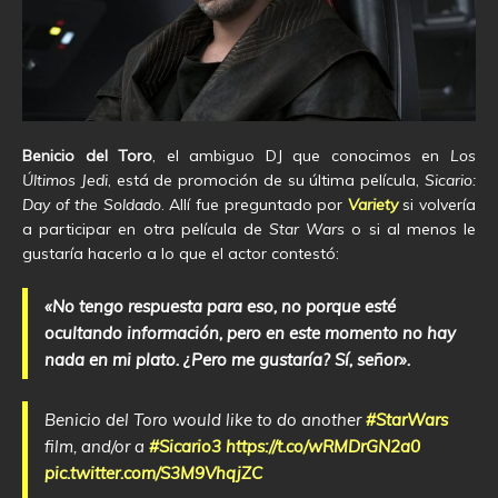
Benicio del Toro
, el ambiguo DJ que conocimos en
Los
Últimos Jedi
, está de promoción de su última película,
Sicario:
Day of the Soldado
. Allí fue preguntado por
Variety
si volvería
a participar en otra película de
Star Wars
o si al menos le
gustaría hacerlo a lo que el actor contestó:
«No tengo respuesta para eso, no porque esté
ocultando información, pero en este momento no hay
nada en mi plato. ¿Pero me gustaría? Sí, señor».
Benicio del Toro would like to do another
#StarWars
film, and/or a
#Sicario3
https://t.co/wRMDrGN2a0
pic.twitter.com/S3M9VhqjZC