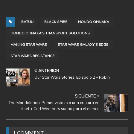
BATUU
BLACK SPIRE
HONDO OHNAKA
HONDO OHNAKA’S TRANSPORT SOLUTIONS
MAKING STAR WARS
STAR WARS GALAXY'S EDGE
STAR WARS RESISTANCE
ANTERIOR
Our Star Wars Stories: Episodio 2 – Robin
SIGUIENTE
The Mandalorian: Primer vistazo a una criatura en
el set + Carl Weathers suena para el elenco
1 COMMENT