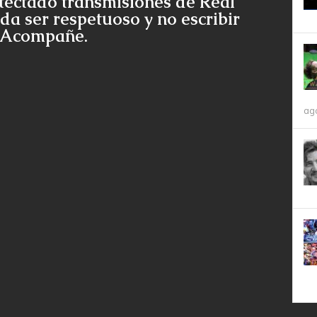
tectado transmisiones de Real
da ser respetuoso y no escribir
e Acompañe.
ag