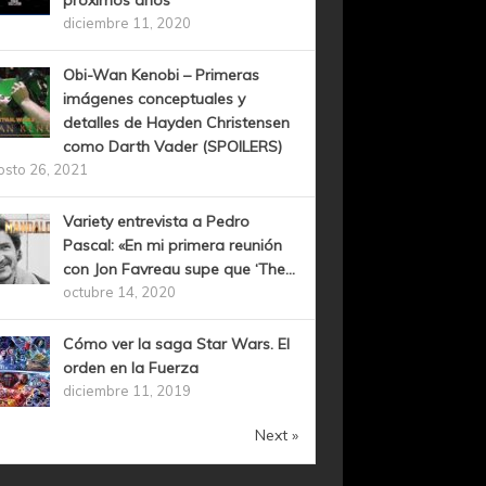
próximos años
diciembre 11, 2020
Obi-Wan Kenobi – Primeras
imágenes conceptuales y
detalles de Hayden Christensen
como Darth Vader (SPOILERS)
osto 26, 2021
Variety entrevista a Pedro
Pascal: «En mi primera reunión
con Jon Favreau supe que ‘The...
octubre 14, 2020
Cómo ver la saga Star Wars. El
orden en la Fuerza
diciembre 11, 2019
Next »