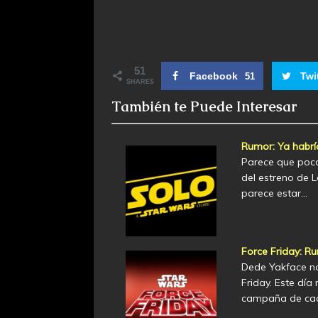
51
Facebook
Twi
51
SHARES
También te Puede Interesar
Rumor: Ya habrí
Parece que poco
del estreno de L
parece estar…
Force Friday: R
Dede Yakface no
Friday. Este dí
campaña de cad