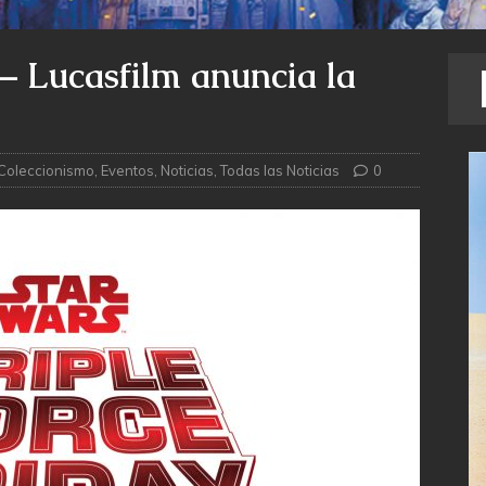
 – Lucasfilm anuncia la
Coleccionismo
,
Eventos
,
Noticias
,
Todas las Noticias
0