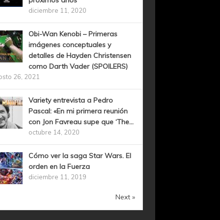
próximos años
diciembre 11, 2020
Obi-Wan Kenobi – Primeras
imágenes conceptuales y
detalles de Hayden Christensen
como Darth Vader (SPOILERS)
osto 26, 2021
Variety entrevista a Pedro
Pascal: «En mi primera reunión
con Jon Favreau supe que ‘The...
octubre 14, 2020
Cómo ver la saga Star Wars. El
orden en la Fuerza
diciembre 11, 2019
Next »