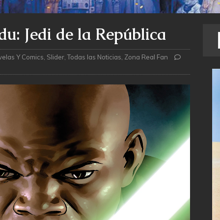
u: Jedi de la República
velas Y Comics
,
Slider
,
Todas las Noticias
,
Zona Real Fan