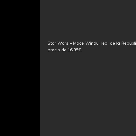
Star Wars – Mace Windu: Jedi de la Repúbli
precio de 16,95€.