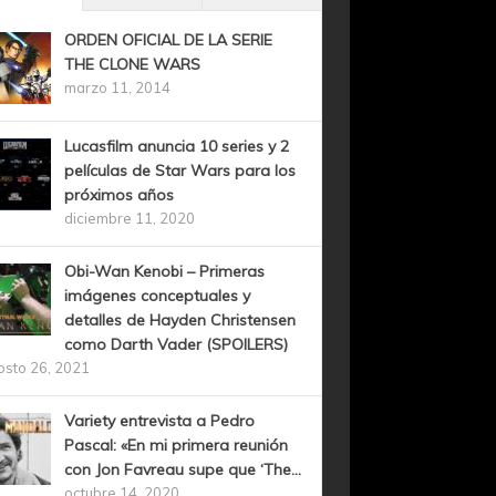
ORDEN OFICIAL DE LA SERIE
THE CLONE WARS
marzo 11, 2014
Lucasfilm anuncia 10 series y 2
películas de Star Wars para los
próximos años
diciembre 11, 2020
Obi-Wan Kenobi – Primeras
imágenes conceptuales y
detalles de Hayden Christensen
como Darth Vader (SPOILERS)
osto 26, 2021
Variety entrevista a Pedro
Pascal: «En mi primera reunión
con Jon Favreau supe que ‘The...
octubre 14, 2020