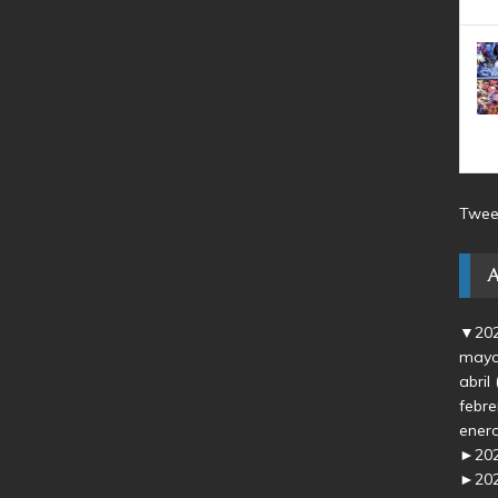
Twee
▼
20
may
abril
febr
ener
►
20
►
20