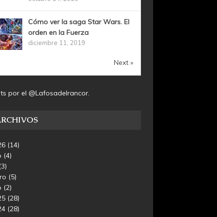
Cómo ver la saga Star Wars. El
orden en la Fuerza
diciembre 11, 2019
Next »
ts por el @Lafosadelrancor.
ARCHIVOS
26
(14)
o
(4)
(3)
ero
(5)
o
(2)
25
(28)
24
(28)