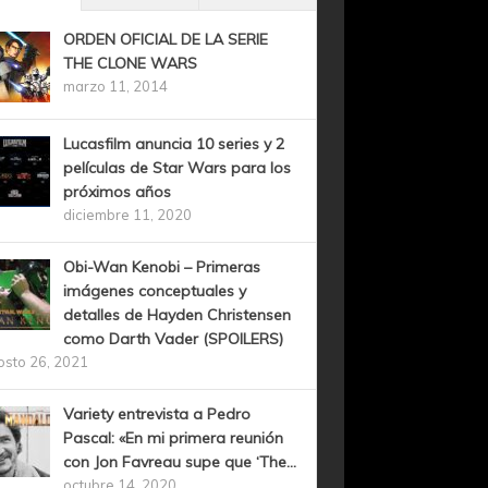
ORDEN OFICIAL DE LA SERIE
THE CLONE WARS
marzo 11, 2014
Lucasfilm anuncia 10 series y 2
películas de Star Wars para los
próximos años
diciembre 11, 2020
Obi-Wan Kenobi – Primeras
imágenes conceptuales y
detalles de Hayden Christensen
como Darth Vader (SPOILERS)
osto 26, 2021
Variety entrevista a Pedro
Pascal: «En mi primera reunión
con Jon Favreau supe que ‘The...
octubre 14, 2020