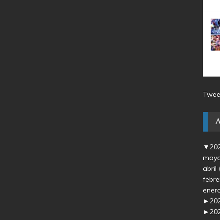
Twee
▼
20
may
abril
febr
ener
►
20
►
20