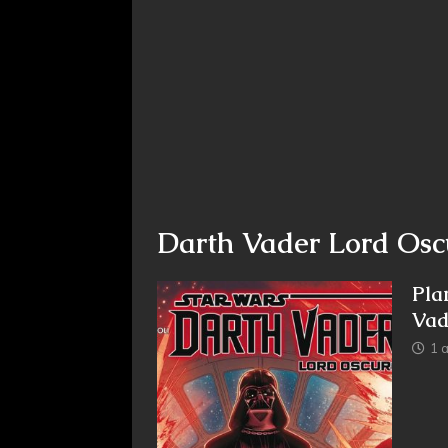
Darth Vader Lord Osc
Pla
Vad
1 