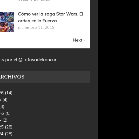
Cómo ver la saga Star Wars. El
orden en la Fuerza
diciembre 11, 2019
Next »
ts por el @Lafosadelrancor.
ARCHIVOS
26
(14)
o
(4)
(3)
ero
(5)
o
(2)
25
(28)
24
(28)