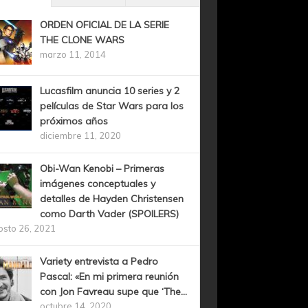
ORDEN OFICIAL DE LA SERIE
THE CLONE WARS
marzo 11, 2014
Lucasfilm anuncia 10 series y 2
películas de Star Wars para los
próximos años
diciembre 11, 2020
Obi-Wan Kenobi – Primeras
imágenes conceptuales y
detalles de Hayden Christensen
como Darth Vader (SPOILERS)
osto 26, 2021
Variety entrevista a Pedro
Pascal: «En mi primera reunión
con Jon Favreau supe que ‘The...
octubre 14, 2020