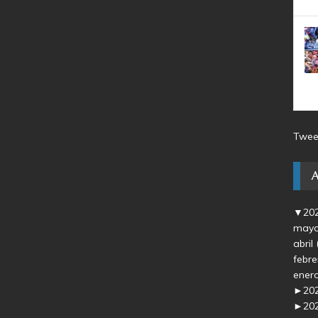
Twee
▼
20
may
abril
febr
ener
►
20
►
20