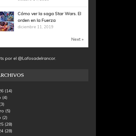
Cómo ver la saga Star Wars. El
orden en la Fuerza
diciembre 11, 2019
Next »
ts por el @Lafosadelrancor.
ARCHIVOS
26
(14)
o
(4)
(3)
ero
(5)
o
(2)
25
(28)
24
(28)