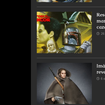
Res
man
caz
26
Imá
rev
6 