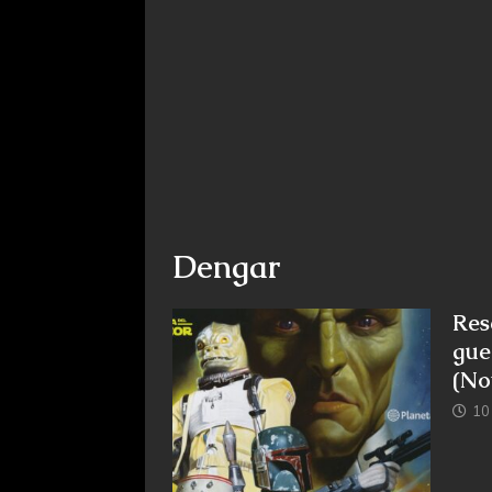
Dengar
Res
gue
(No
10