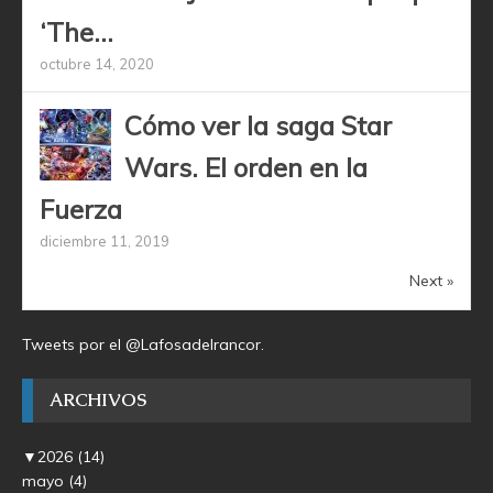
‘The...
octubre 14, 2020
Cómo ver la saga Star
Wars. El orden en la
Fuerza
diciembre 11, 2019
Next »
Tweets por el @Lafosadelrancor.
ARCHIVOS
▼
2026
(14)
mayo
(4)