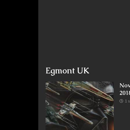
Egmont UK
Nov
201
1 