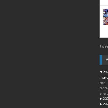
Twee
▼
20
may
abril
febr
ener
►
20
►
20