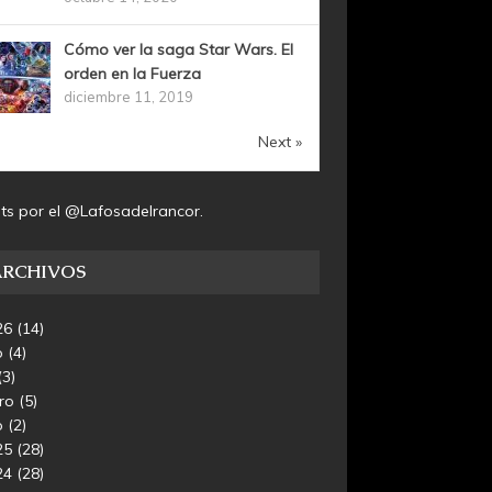
Cómo ver la saga Star Wars. El
orden en la Fuerza
diciembre 11, 2019
Next »
ts por el @Lafosadelrancor.
ARCHIVOS
26
(14)
o
(4)
(3)
ero
(5)
o
(2)
25
(28)
24
(28)