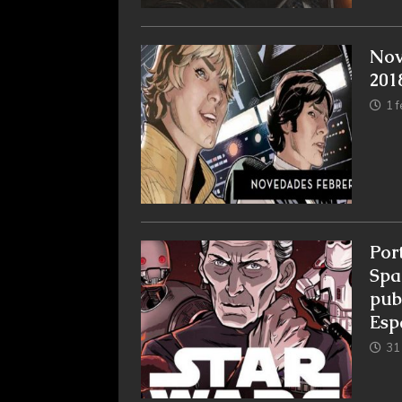
Nov
201
1 
Por
Spa
pub
Esp
31