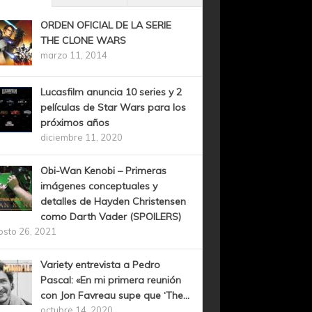
ORDEN OFICIAL DE LA SERIE
THE CLONE WARS
marzo 11, 2014
Lucasfilm anuncia 10 series y 2
películas de Star Wars para los
próximos años
diciembre 11, 2020
Obi-Wan Kenobi – Primeras
imágenes conceptuales y
detalles de Hayden Christensen
como Darth Vader (SPOILERS)
osto 26, 2021
Variety entrevista a Pedro
Pascal: «En mi primera reunión
con Jon Favreau supe que ‘The...
octubre 14, 2020