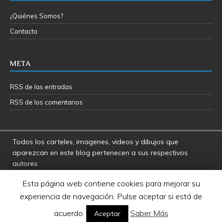
¿Quiénes Somos?
Contacto
META
RSS de las entradas
RSS de los comentarios
Todos los carteles, imagenes, videos y dibujos que
aparezcan en este blog pertenecen a sus respectivos
autores
La Fosa del Rancor y sus administradores no se hacen
Esta página web contiene cookies para mejorar su
responsables por las opiniones manifestadas por los
experiencia de navegación. Pulse aceptar si está de
usuarios y colaboradores de este blog
Star Wars es una marca registrada de Disney - Lucasfilms
acuerdo.
Saber Más
Aceptar
LTD.