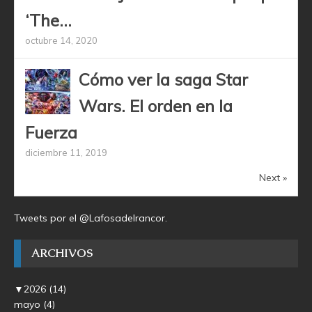
‘The...
octubre 14, 2020
Cómo ver la saga Star
Wars. El orden en la
Fuerza
diciembre 11, 2019
Next »
Tweets por el @Lafosadelrancor.
ARCHIVOS
▼
2026
(14)
mayo
(4)