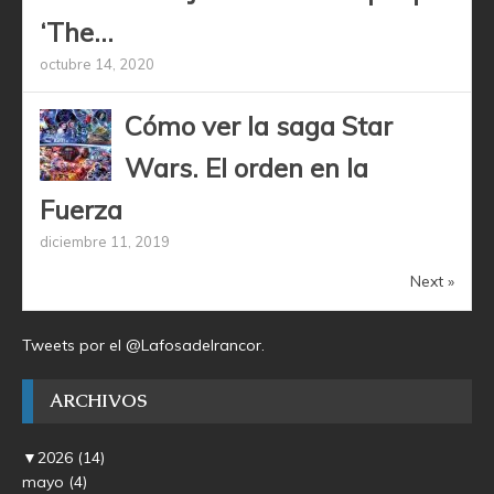
‘The...
octubre 14, 2020
Cómo ver la saga Star
Wars. El orden en la
Fuerza
diciembre 11, 2019
Next »
Tweets por el @Lafosadelrancor.
ARCHIVOS
▼
2026
(14)
mayo
(4)